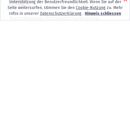
Unterstützung der Benutzerfreundlichkeit. Wenn Sie auf der
Seite weitersurfen, stimmen Sie den
Cookie-Nutzung
zu. Mehr
Infos in unserer
Datenschutzerklärung
.
Hinweis schliessen
Psychotherapie, Psychologische Beratung,
Selbsterfahrung und Supervision
Keine neuen Patienten
Hutgasse 2,
4001
Basel
MSc. Isabelle Weiss
Eidg. anerkannte Psychotherapeutin
Psychotherapie mit Erwachsenen bei psychischen
Störungen wie z.B. Depressionen, Burnout,