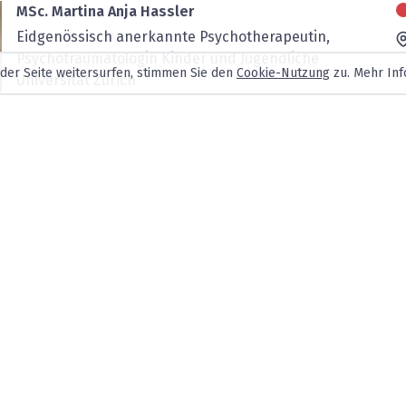
MSc. Martina Anja Hassler
Eidgenössisch anerkannte Psychotherapeutin,
Psychotraumatologin Kinder und Jugendliche
 der Seite weitersurfen, stimmen Sie den
Cookie-Nutzung
zu. Mehr Inf
Universität Zürich
Psychoanalytisch orientierte Körperpsychotherapie
und Traumatherapie
lic. phil. Lukas Nissen
Fachpsychologe für Psychotherapie FSP
Psychotherapie und psychologische Beratung für
Erwachsene und Jugendliche, Paartherapie,
Selbsterfah...
Dr. phil. Binia Roth
Dr. phil.