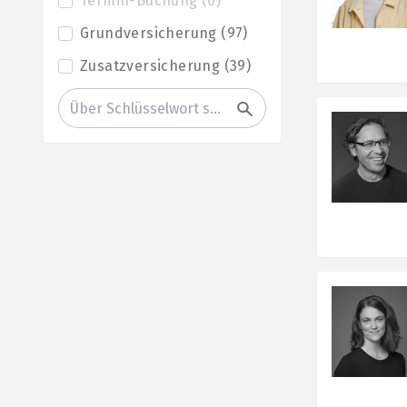
Termin-Buchung
(
0
)
Grundversicherung
(
97
)
Zusatzversicherung
(
39
)