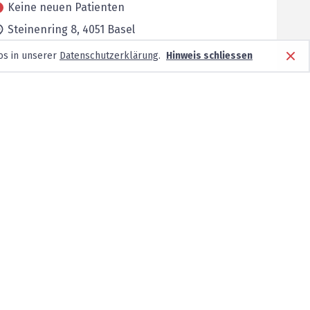
Keine neuen Patienten
Steinenring 8,
4051
Basel
os in unserer
Datenschutzerklärung
.
Hinweis schliessen
Keine neuen Patienten
Steinentorstrasse 13,
4051
Basel
Keine neuen Patienten
Freie Strasse 27 / Eingang Schlüsselberg 2,
4001