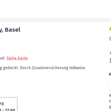
y
,
Basel
sel
Siehe Karte
g gedeckt.
Durch Zusatzversicherung teilweise
tag
Ä
0
-
17:00