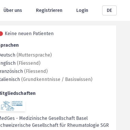
Über uns
Registrieren
Login
DE
Keine neuen Patienten
Sprachen
Deutsch
(
Muttersprache
)
nglisch
(
Fliessend
)
ranzösisch
(
Fliessend
)
talienisch
(
Grundkenntnisse / Basiswissen
)
Mitgliedschaften
MedGes
-
Medizinische Gesellschaft Basel
chweizerische Gesellschaft für Rheumatologie SGR