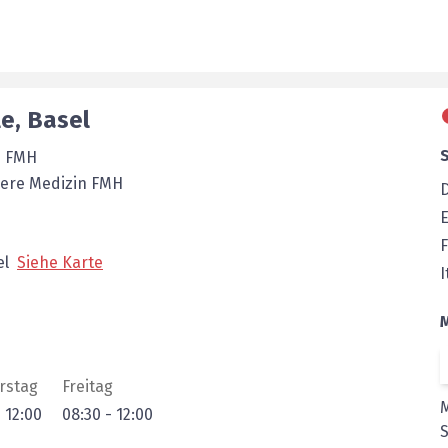
le
,
Basel
e FMH
nere Medizin FMH
E
F
el
Siehe Karte
I
rstag
Freitag
-
12:00
08:30
-
12:00
S