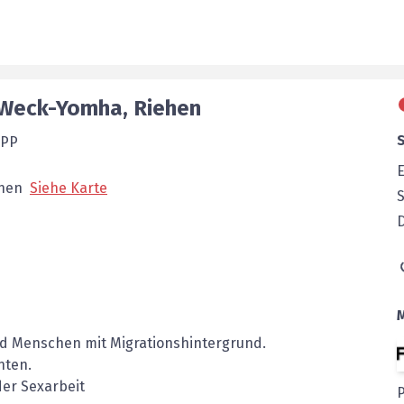
 Weck-Yomha
,
Riehen
FPP
E
hen
Siehe Karte
d Menschen mit ­Migrationshintergrund.
nten.
der Sexarbeit