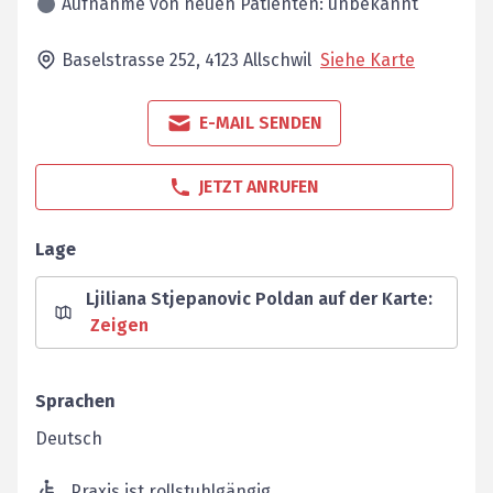
Aufnahme von neuen Patienten: unbekannt
Baselstrasse 252,
4123
Allschwil
Siehe Karte
E-MAIL SENDEN
JETZT ANRUFEN
Lage
Ljiliana Stjepanovic Poldan auf der Karte
:
Zeigen
Sprachen
Deutsch
Praxis ist rollstuhlgängig.