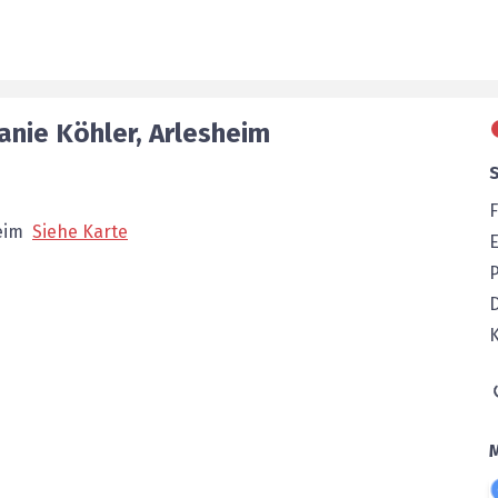
anie
Köhler
,
Arlesheim
F
eim
Siehe Karte
E
P
K