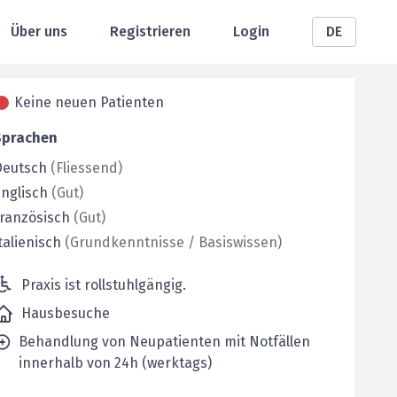
Über uns
Registrieren
Login
DE
Keine neuen Patienten
Sprachen
Deutsch
(
Fliessend
)
nglisch
(
Gut
)
ranzösisch
(
Gut
)
talienisch
(
Grundkenntnisse / Basiswissen
)
Praxis ist rollstuhlgängig.
Hausbesuche
Behandlung von Neupatienten mit Notfällen
innerhalb von 24h (werktags)