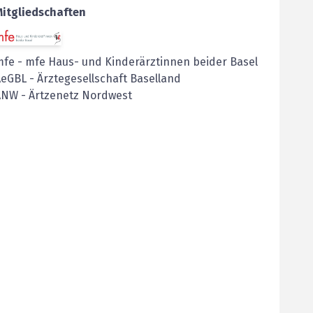
Mitgliedschaften
mfe
-
mfe Haus- und Kinderärztinnen beider Basel
AeGBL
-
Ärztegesellschaft Baselland
ANW
-
Ärtzenetz Nordwest