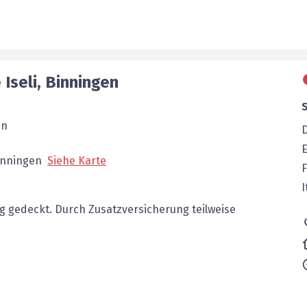
e
Iseli
,
Binningen
in
E
inningen
Siehe Karte
F
I
g gedeckt.
Durch Zusatzversicherung teilweise