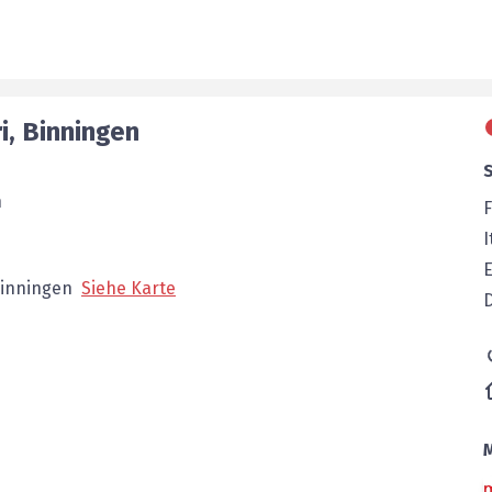
i
,
Binningen
n
F
I
E
inningen
Siehe Karte