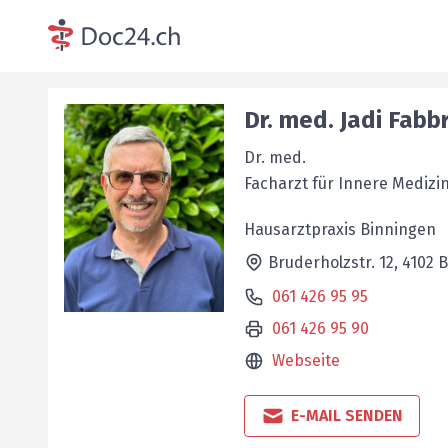
Dr. med.
Jadi
Fabbr
Dr. med.
Facharzt für Innere Medizi
Hausarztpraxis Binningen
Bruderholzstr. 12,
4102
B
061 426 95 95
061 426 95 90
Webseite
E-MAIL SENDEN