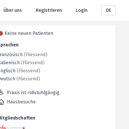
Über uns
Registrieren
Login
DE
Keine neuen Patienten
Sprachen
ranzösisch
(
Fliessend
)
talienisch
(
Fliessend
)
nglisch
(
Fliessend
)
Deutsch
(
Fliessend
)
Praxis ist rollstuhlgängig.
Hausbesuche
Mitgliedschaften