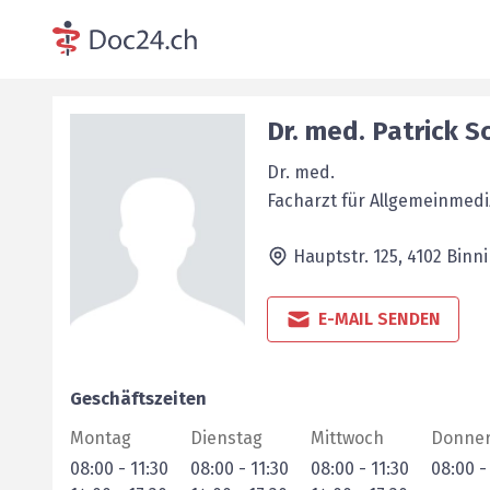
Dr. med.
Patrick
S
Dr. med.
Facharzt für Allgemeinmedi
Hauptstr. 125,
4102
Binn
E-MAIL SENDEN
Geschäftszeiten
Montag
Dienstag
Mittwoch
Donner
08:00
-
11:30
08:00
-
11:30
08:00
-
11:30
08:00