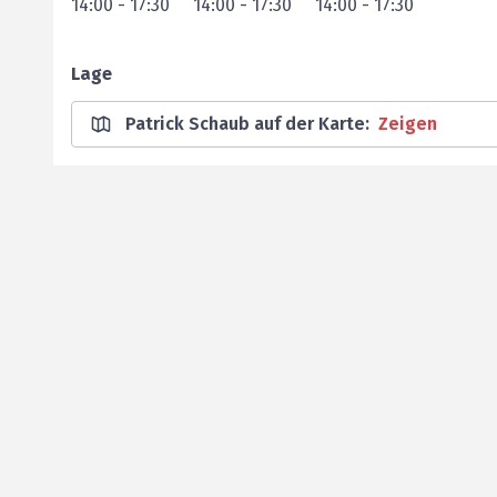
14:00
-
17:30
14:00
-
17:30
14:00
-
17:30
Lage
Patrick Schaub auf der Karte
:
Zeigen