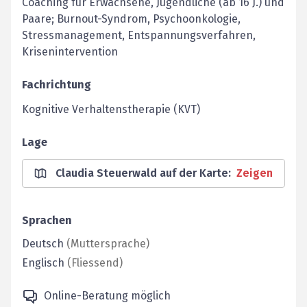
Coaching für ­Erwachsene, Jugendliche (ab 16 J.) und
Paare; Burnout-Syndrom, Psychoonkologie,
Stressmanagement, Entspannungs­verfahren,
Krisenintervention
Fachrichtung
Kognitive Verhaltenstherapie (KVT)
Lage
Claudia Steuerwald auf der Karte
:
Zeigen
Sprachen
Deutsch
(
Muttersprache
)
Englisch
(
Fliessend
)
Online-Beratung möglich