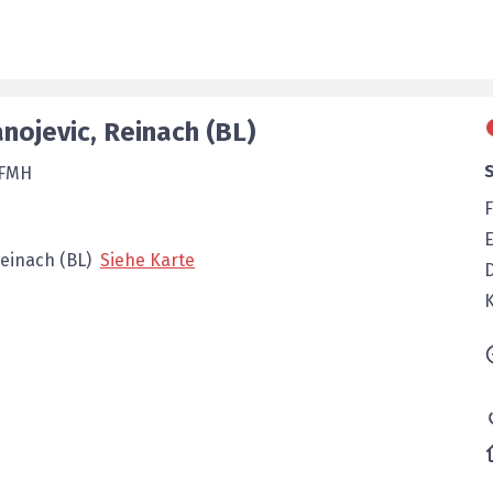
anojevic
,
Reinach (BL)
 FMH
F
E
einach (BL)
Siehe Karte
K