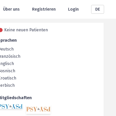
Über uns
Registrieren
Login
DE
Keine neuen Patienten
Sprachen
Deutsch
ranzösisch
nglisch
Bosnisch
roatisch
Serbisch
Mitgliedschaften