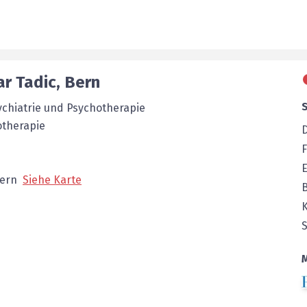
ar
Tadic
,
Bern
chiatrie und Psychotherapie
otherapie
F
E
ern
Siehe Karte
K