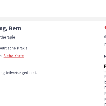
ng
,
Bern
otherapie
eutische Praxis
n
Siehe Karte
ng teilweise gedeckt.
b
P
N
P