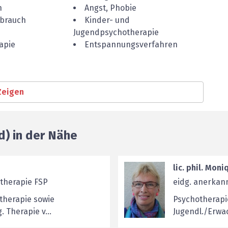
n
Angst, Phobie
sbrauch
Kinder- und
Jugendpsychotherapie
apie
Entspannungsverfahren
Zeigen
d) in der Nähe
lic. phil. Mon
otherapie FSP
eidg. anerkan
therapie sowie
Psychotherapi
 Therapie v...
Jugendl./Erwa