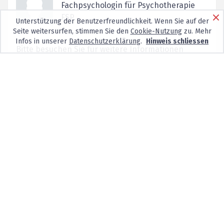
Fachpsychologin für Psychotherapie
FSP
Unterstützung der Benutzerfreundlichkeit. Wenn Sie auf der
Seite weitersurfen, stimmen Sie den
Cookie-Nutzung
zu. Mehr
Infos in unserer
Datenschutzerklärung
.
Hinweis schliessen
Bitte besuchen Sie für weitere Informationen
meine Webseite anninasartorius.ch
Keine neuen Patienten
Bahnhofstrasse 3,
6170
Schüpfheim
Rollstuhlgängig
lic. phil. Roland Straub
Psychotherapeut FSP