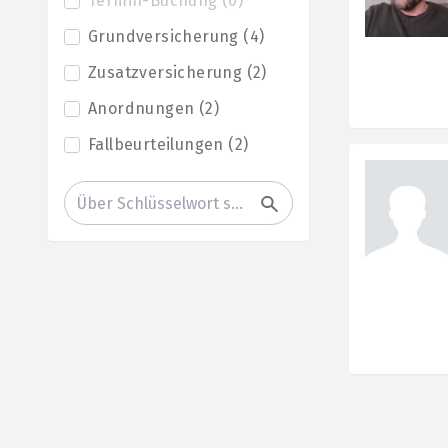
Termin-Buchung
(
0
)
Grundversicherung
(
4
)
Zusatzversicherung
(
2
)
Anordnungen
(
2
)
Fallbeurteilungen
(
2
)