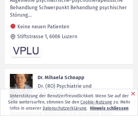
Allgemeine psychiatrische-psychotherapeutische
Behandlung Schwerpunkt Behandlung psychischer
Störung...
Keine neuen Patienten
Stiftstrasse 1,
6006
Luzern
Dr. Mihaela Schnapp
Dr. (RO) Psychiatrie und
Psychotherapie
Unterstützung der Benutzerfreundlichkeit. Wenn Sie auf der
Seite weitersurfen, stimmen Sie den
Cookie-Nutzung
zu. Mehr
Infos in unserer
Datenschutzerklärung
.
Hinweis schliessen
Diagnostische Abklärung und Beratung ADHS-
Abklärung bei Erwachsenen Autismus-Spektrum-
Störung Abkl...