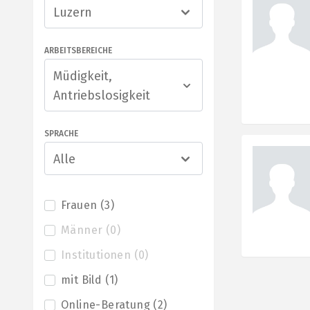
Luzern
ARBEITSBEREICHE
Müdigkeit,
Antriebslosigkeit
SPRACHE
Alle
Frauen
(
3
)
Männer
(
0
)
Institutionen
(
0
)
mit Bild
(
1
)
Online-Beratung
(
2
)