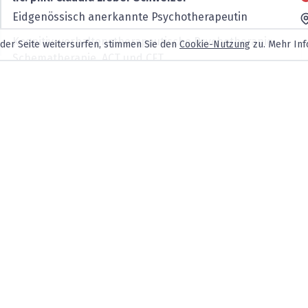
Eidgenössisch anerkannte Psychotherapeutin
Kognitiv-verhaltenstherapeutische Psychotherapie,
 der Seite weitersurfen, stimmen Sie den
Cookie-Nutzung
zu. Mehr Inf
Schematherapie, ACT und CFT
Dr. Ines Schweizer
Eidg. anerkannte Psychotherapeutin, FSP
Kogn. Verhaltenstherapie einzel/Paare;
Sexualtherapie und emotionsfokussierte
Paartherapie
lic. phil. Dimitri Gallati
Psychotherapeut FSP, MASPT Universität Bern
Angebot: Einzeltherapie, Paartherapie,