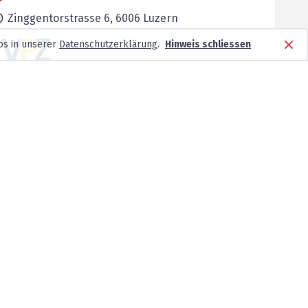
Zinggentorstrasse 6,
6006
Luzern
os in unserer
Datenschutzerklärung
.
Hinweis schliessen
Keine neuen Patienten
Wesemlinrain 20,
6006
Luzern
Keine neuen Patienten
Tribschenstrasse 42,
6005
Luzern