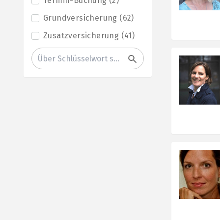
Termin-Buchung
(
2
)
Grundversicherung
(
62
)
Zusatzversicherung
(
41
)