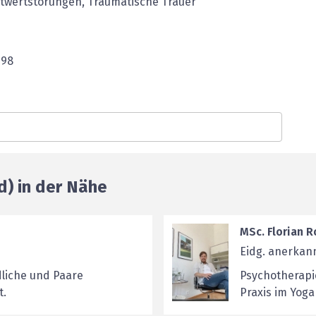
stwertstörungen, Traumatische Trauer
998
d) in der Nähe
MSc. Florian R
Eidg. anerkan
liche und Paare
Psychotherapi
t.
Praxis im Yog