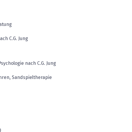
ratung
ach C.G. Jung
sychologie nach C.G. Jung
hren, Sandspieltherapie
0