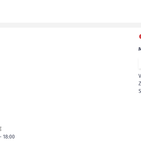
Z
S
g
-
18:00