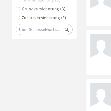
Termin-Buchung
(
0
)
Grundversicherung
(
3
)
Zusatzversicherung
(
5
)