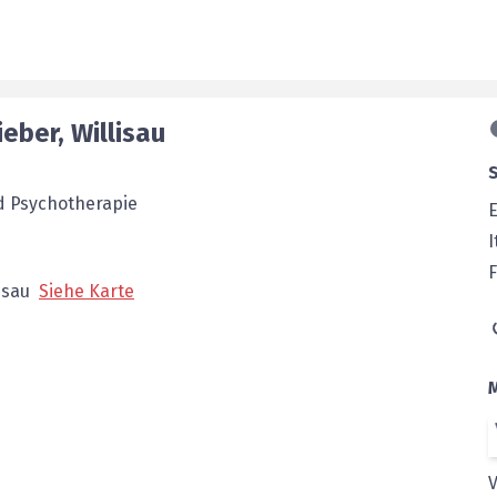
ieber
,
Willisau
nd Psychotherapie
E
I
F
isau
Siehe Karte