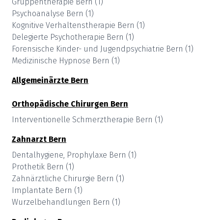
Gruppentherapie
Bern
(
1
)
Psychoanalyse
Bern
(
1
)
Kognitive Verhaltenstherapie
Bern
(
1
)
Delegierte Psychotherapie
Bern
(
1
)
Forensische Kinder- und Jugendpsychiatrie
Bern
(
1
)
Medizinische Hypnose
Bern
(
1
)
Allgemeinärzte
Bern
Orthopädische Chirurgen
Bern
Interventionelle Schmerztherapie
Bern
(
1
)
Zahnarzt
Bern
Dentalhygiene, Prophylaxe
Bern
(
1
)
Prothetik
Bern
(
1
)
Zahnärztliche Chirurgie
Bern
(
1
)
Implantate
Bern
(
1
)
Wurzelbehandlungen
Bern
(
1
)