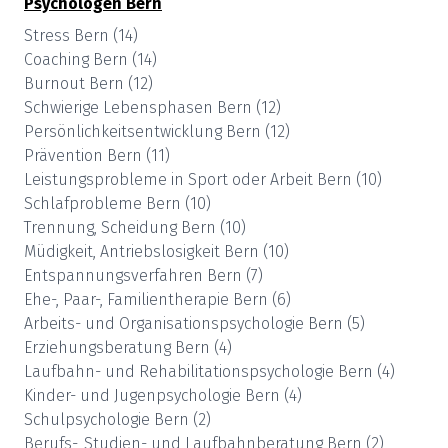
Psychologen
Bern
Stress
Bern
(
14
)
Coaching
Bern
(
14
)
Burnout
Bern
(
12
)
Schwierige Lebensphasen
Bern
(
12
)
Persönlichkeitsentwicklung
Bern
(
12
)
Prävention
Bern
(
11
)
Leistungsprobleme in Sport oder Arbeit
Bern
(
10
)
Schlafprobleme
Bern
(
10
)
Trennung, Scheidung
Bern
(
10
)
Müdigkeit, Antriebslosigkeit
Bern
(
10
)
Entspannungsverfahren
Bern
(
7
)
Ehe-, Paar-, Familientherapie
Bern
(
6
)
Arbeits- und Organisationspsychologie
Bern
(
5
)
Erziehungsberatung
Bern
(
4
)
Laufbahn- und Rehabilitationspsychologie
Bern
(
4
)
Kinder- und Jugenpsychologie
Bern
(
4
)
Schulpsychologie
Bern
(
2
)
Berufs-, Studien- und Laufbahnberatung
Bern
(
2
)