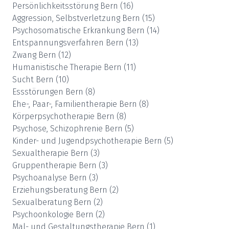
Persönlichkeitsstörung
Bern
(
16
)
Aggression, Selbstverletzung
Bern
(
15
)
Psychosomatische Erkrankung
Bern
(
14
)
Entspannungsverfahren
Bern
(
13
)
Zwang
Bern
(
12
)
Humanistische Therapie
Bern
(
11
)
Sucht
Bern
(
10
)
Essstörungen
Bern
(
8
)
Ehe-, Paar-, Familientherapie
Bern
(
8
)
Körperpsychotherapie
Bern
(
8
)
Psychose, Schizophrenie
Bern
(
5
)
Kinder- und Jugendpsychotherapie
Bern
(
5
)
Sexualtherapie
Bern
(
3
)
Gruppentherapie
Bern
(
3
)
Psychoanalyse
Bern
(
3
)
Erziehungsberatung
Bern
(
2
)
Sexualberatung
Bern
(
2
)
Psychoonkologie
Bern
(
2
)
Mal- und Gestaltungstherapie
Bern
(
1
)