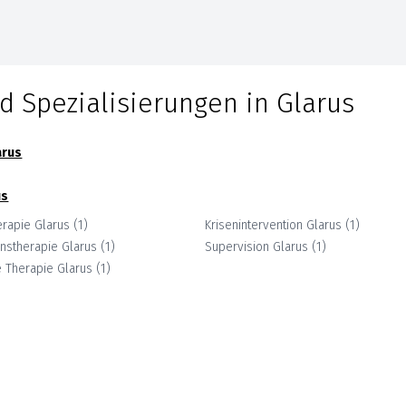
d Spezialisierungen in
Glarus
arus
us
erapie
Glarus
(
1
)
Krisenintervention
Glarus
(
1
)
enstherapie
Glarus
(
1
)
Supervision
Glarus
(
1
)
e Therapie
Glarus
(
1
)