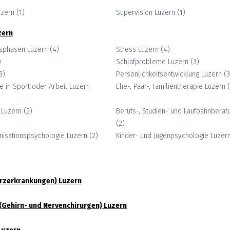
uzern
(
1
)
Supervision
Luzern
(
1
)
zern
nsphasen
Luzern
(
4
)
Stress
Luzern
(
4
)
)
Schlafprobleme
Luzern
(
3
)
3
)
Persönlichkeitsentwicklung
Luzern
(
 in Sport oder Arbeit
Luzern
Ehe-, Paar-, Familientherapie
Luzern
Luzern
(
2
)
Berufs-, Studien- und Laufbahnberat
(
2
)
nisationspsychologie
Luzern
(
2
)
Kinder- und Jugenpsychologie
Luzer
erzerkrankungen)
Luzern
(Gehirn- und Nervenchirurgen)
Luzern