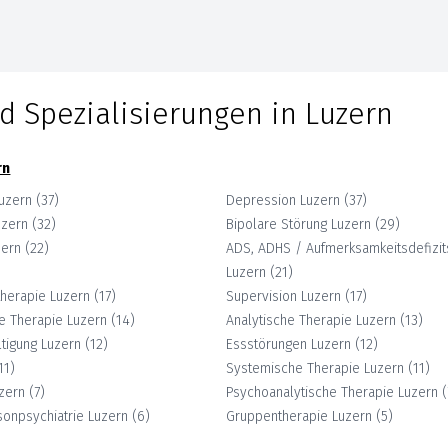
d Spezialisierungen in
Luzern
rn
uzern
(
37
)
Depression
Luzern
(
37
)
uzern
(
32
)
Bipolare Störung
Luzern
(
29
)
zern
(
22
)
ADS, ADHS / Aufmerksamkeitsdefizit
Luzern
(
21
)
therapie
Luzern
(
17
)
Supervision
Luzern
(
17
)
e Therapie
Luzern
(
14
)
Analytische Therapie
Luzern
(
13
)
tigung
Luzern
(
12
)
Essstörungen
Luzern
(
12
)
11
)
Systemische Therapie
Luzern
(
11
)
zern
(
7
)
Psychoanalytische Therapie
Luzern
(
isonpsychiatrie
Luzern
(
6
)
Gruppentherapie
Luzern
(
5
)