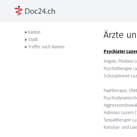
Ärzte un
»
Kanton
»
Stadt
»
Treffer nach Namen
Psychiater
Luze
Ängste, Phobien
L
Psychotherapie
L
Schizophrenie
Lu
Paartherapie, Ehe
Psychodynamisch
Aggressionsbewäl
Autismus
Luzern
(
Sexualtherapie
Lu
Konsiliar- und Lia