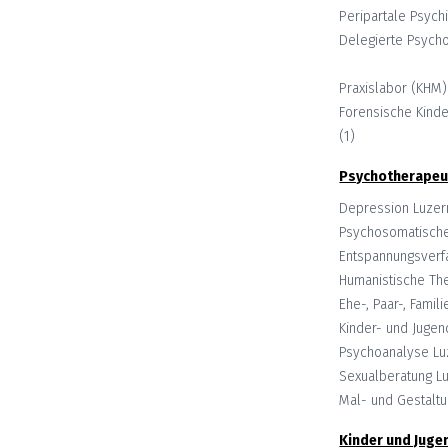
Peripartale Psychi
Delegierte Psych
Praxislabor (KHM)
Forensische Kinde
(
1
)
Psychotherapeu
Depression
Luzer
Psychosomatische
Entspannungsverf
Humanistische Th
Ehe-, Paar-, Famil
Kinder- und Juge
Psychoanalyse
Lu
Sexualberatung
L
Mal- und Gestalt
Kinder und Juge