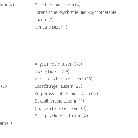
zern
(
4
)
Suchttherapie
Luzern
(
4
)
Forensische Psychiatrie und Psychotherapie
Luzern
(
2
)
Geriatrie
Luzern
(
1
)
Angst, Phobie
Luzern
(
72
)
Zwang
Luzern
(
49
)
Verhaltenstherapie
Luzern
(
35
)
(
26
)
Essstörungen
Luzern
(
26
)
Körperpsychotherapie
Luzern
(
17
)
Sexualtherapie
Luzern
(
11
)
Gruppentherapie
Luzern
(
9
)
Schulpsychologie
Luzern
(
4
)
ern
(
1
)