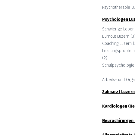
Psychotherapie
L
Psychologen
Lu
Schwierige Lebe
Burnout
Luzern
(
3
Coaching
Luzern
(
Leistungsprobleme
(
2
)
Schulpsychologie
Arbeits- und Orga
Zahnarzt
Luzern
Kardiologen (H
Neurochirurgen 