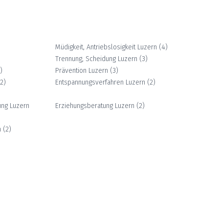
Müdigkeit, Antriebslosigkeit
Luzern
(
4
)
Trennung, Scheidung
Luzern
(
3
)
3
)
Prävention
Luzern
(
3
)
(
2
)
Entspannungsverfahren
Luzern
(
2
)
ung
Luzern
Erziehungsberatung
Luzern
(
2
)
n
(
2
)