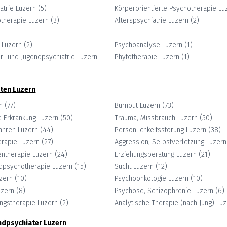
atrie
Luzern
(
5
)
Körperorientierte Psychotherapie
Lu
otherapie
Luzern
(
3
)
Alterspsychiatrie
Luzern
(
2
)
Luzern
(
2
)
Psychoanalyse
Luzern
(
1
)
r- und Jugendpsychiatrie
Luzern
Phytotherapie
Luzern
(
1
)
ten
Luzern
n
(
77
)
Burnout
Luzern
(
73
)
 Erkrankung
Luzern
(
50
)
Trauma, Missbrauch
Luzern
(
50
)
ahren
Luzern
(
44
)
Persönlichkeitsstörung
Luzern
(
38
)
erapie
Luzern
(
27
)
Aggression, Selbstverletzung
Luzern
ientherapie
Luzern
(
24
)
Erziehungsberatung
Luzern
(
21
)
ndpsychotherapie
Luzern
(
15
)
Sucht
Luzern
(
12
)
zern
(
10
)
Psychoonkologie
Luzern
(
10
)
uzern
(
8
)
Psychose, Schizophrenie
Luzern
(
6
)
ungstherapie
Luzern
(
2
)
Analytische Therapie (nach Jung)
Luz
ndpsychiater
Luzern