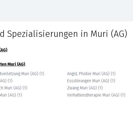
d Spezialisierungen in
Muri (AG)
(AG)
ten
Muri (AG)
tverletzung
Muri (AG)
(
1
)
Angst, Phobie
Muri (AG)
(
1
)
(AG)
(
1
)
Essstörungen
Muri (AG)
(
1
)
ch
Muri (AG)
(
1
)
Zwang
Muri (AG)
(
1
)
Muri (AG)
(
1
)
Verhaltenstherapie
Muri (AG)
(
1
)