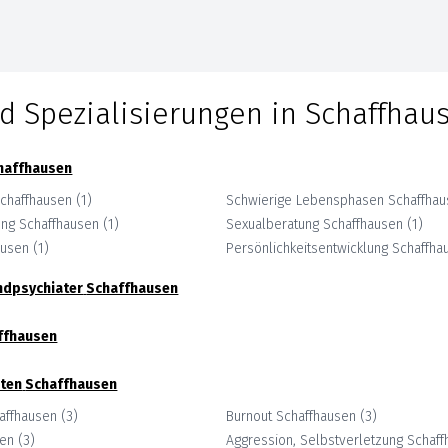
d Spezialisierungen in
Schaffhau
haffhausen
chaffhausen
(
1
)
Schwierige Lebensphasen
Schaffha
ung
Schaffhausen
(
1
)
Sexualberatung
Schaffhausen
(
1
)
ausen
(
1
)
Persönlichkeitsentwicklung
Schaffha
ndpsychiater
Schaffhausen
ffhausen
ten
Schaffhausen
affhausen
(
3
)
Burnout
Schaffhausen
(
3
)
sen
(
3
)
Aggression, Selbstverletzung
Schaff