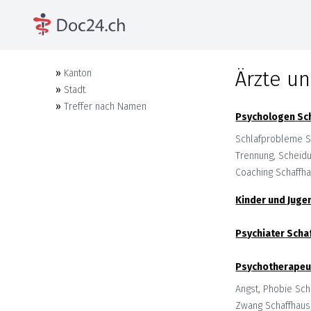
Ärzte un
»
Kanton
»
Stadt
»
Treffer nach Namen
Psychologen
Sc
Schlafprobleme
S
Trennung, Scheid
Coaching
Schaffh
Kinder und Juge
Psychiater
Scha
Psychotherapeu
Angst, Phobie
Sch
Zwang
Schaffhau