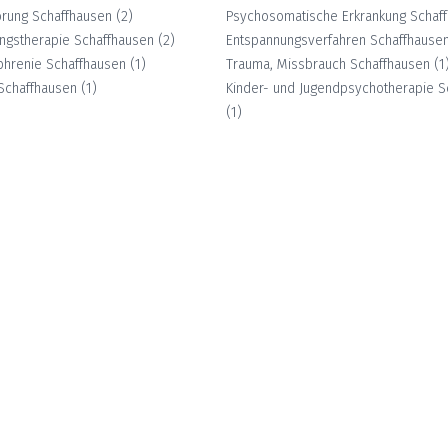
örung
Schaffhausen
(
2
)
Psychosomatische Erkrankung
Schaf
ungstherapie
Schaffhausen
(
2
)
Entspannungsverfahren
Schaffhause
phrenie
Schaffhausen
(
1
)
Trauma, Missbrauch
Schaffhausen
(
1
Schaffhausen
(
1
)
Kinder- und Jugendpsychotherapie
S
(
1
)