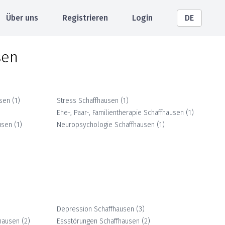
Über uns
Registrieren
Login
DE
sen
usen
(
1
)
Stress
Schaffhausen
(
1
)
Ehe-, Paar-, Familientherapie
Schaffhausen
(
1
)
usen
(
1
)
Neuropsychologie
Schaffhausen
(
1
)
Depression
Schaffhausen
(
3
)
hausen
(
2
)
Essstörungen
Schaffhausen
(
2
)