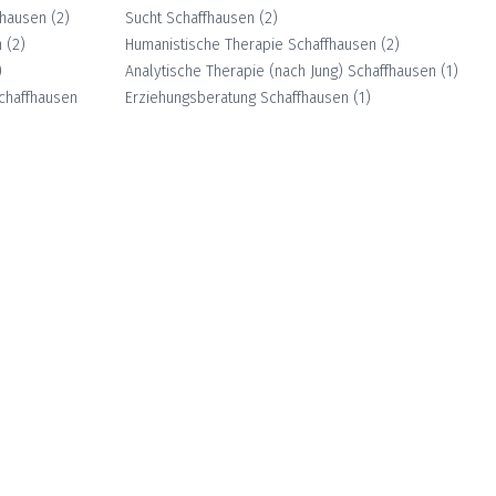
fhausen
(
2
)
Sucht
Schaffhausen
(
2
)
n
(
2
)
Humanistische Therapie
Schaffhausen
(
2
)
)
Analytische Therapie (nach Jung)
Schaffhausen
(
1
)
chaffhausen
Erziehungsberatung
Schaffhausen
(
1
)