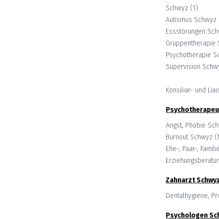
Schwyz
(
1
)
Autismus
Schwyz
Essstörungen
Sch
Gruppentherapie
Psychotherapie
S
Supervision
Schw
Konsiliar- und Lia
Psychotherapeu
Angst, Phobie
Sc
Burnout
Schwyz
(
Ehe-, Paar-, Famil
Erziehungsberatu
Zahnarzt
Schwy
Dentalhygiene, P
Psychologen
Sc