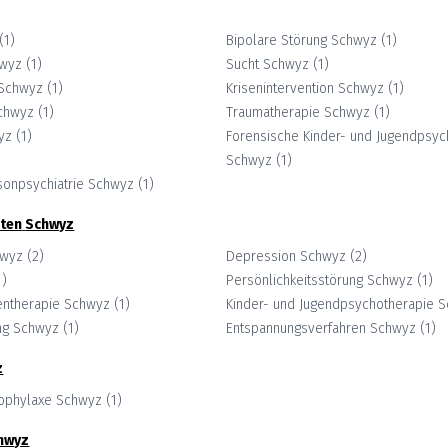
(
1
)
Bipolare Störung
Schwyz
(
1
)
wyz
(
1
)
Sucht
Schwyz
(
1
)
Schwyz
(
1
)
Krisenintervention
Schwyz
(
1
)
chwyz
(
1
)
Traumatherapie
Schwyz
(
1
)
yz
(
1
)
Forensische Kinder- und Jugendpsych
Schwyz
(
1
)
isonpsychiatrie
Schwyz
(
1
)
ten
Schwyz
hwyz
(
2
)
Depression
Schwyz
(
2
)
1
)
Persönlichkeitsstörung
Schwyz
(
1
)
ientherapie
Schwyz
(
1
)
Kinder- und Jugendpsychotherapie
S
ng
Schwyz
(
1
)
Entspannungsverfahren
Schwyz
(
1
)
z
rophylaxe
Schwyz
(
1
)
hwyz