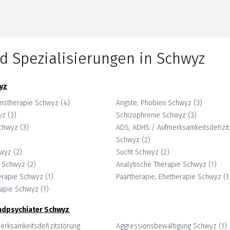
d Spezialisierungen in
Schwyz
yz
enstherapie
Schwyz
(
4
)
Ängste, Phobien
Schwyz
(
3
)
yz
(
3
)
Schizophrenie
Schwyz
(
3
)
chwyz
(
3
)
ADS, ADHS / Aufmerksamkeitsdefizit
Schwyz
(
2
)
wyz
(
2
)
Sucht
Schwyz
(
2
)
Schwyz
(
2
)
Analytische Therapie
Schwyz
(
1
)
erapie
Schwyz
(
1
)
Paartherapie, Ehetherapie
Schwyz
(
1
apie
Schwyz
(
1
)
ndpsychiater
Schwyz
erksamkeitsdefizitstörung
Aggressionsbewältigung
Schwyz
(
1
)