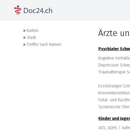
Ärzte un
»
Kanton
»
Stadt
»
Treffer nach Namen
Psychiater
Schw
Kognitive Verhalt
Depression
Schw
Traumatherapie
S
Essstörungen
Sch
Krisenintervention
Fokal- und Kurzth
Systemische Ther
Kinder und Juge
ADS, ADHS / Aufm