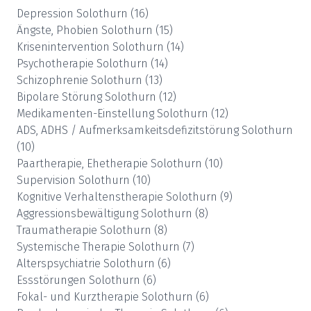
Depression
Solothurn
(
16
)
Ängste, Phobien
Solothurn
(
15
)
Krisenintervention
Solothurn
(
14
)
Psychotherapie
Solothurn
(
14
)
Schizophrenie
Solothurn
(
13
)
Bipolare Störung
Solothurn
(
12
)
Medikamenten-Einstellung
Solothurn
(
12
)
ADS, ADHS / Aufmerksamkeitsdefizitstörung
Solothurn
(
10
)
Paartherapie, Ehetherapie
Solothurn
(
10
)
Supervision
Solothurn
(
10
)
Kognitive Verhaltenstherapie
Solothurn
(
9
)
Aggressionsbewältigung
Solothurn
(
8
)
Traumatherapie
Solothurn
(
8
)
Systemische Therapie
Solothurn
(
7
)
Alterspsychiatrie
Solothurn
(
6
)
Essstörungen
Solothurn
(
6
)
Fokal- und Kurztherapie
Solothurn
(
6
)