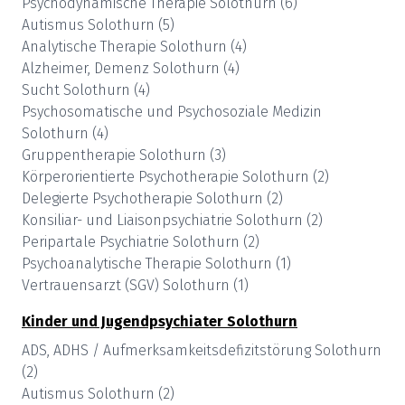
Psychodynamische Therapie
Solothurn
(
6
)
Autismus
Solothurn
(
5
)
Analytische Therapie
Solothurn
(
4
)
Alzheimer, Demenz
Solothurn
(
4
)
Sucht
Solothurn
(
4
)
Psychosomatische und Psychosoziale Medizin
Solothurn
(
4
)
Gruppentherapie
Solothurn
(
3
)
Körperorientierte Psychotherapie
Solothurn
(
2
)
Delegierte Psychotherapie
Solothurn
(
2
)
Konsiliar- und Liaisonpsychiatrie
Solothurn
(
2
)
Peripartale Psychiatrie
Solothurn
(
2
)
Psychoanalytische Therapie
Solothurn
(
1
)
Vertrauensarzt (SGV)
Solothurn
(
1
)
Kinder und Jugendpsychiater
Solothurn
ADS, ADHS / Aufmerksamkeitsdefizitstörung
Solothurn
(
2
)
Autismus
Solothurn
(
2
)