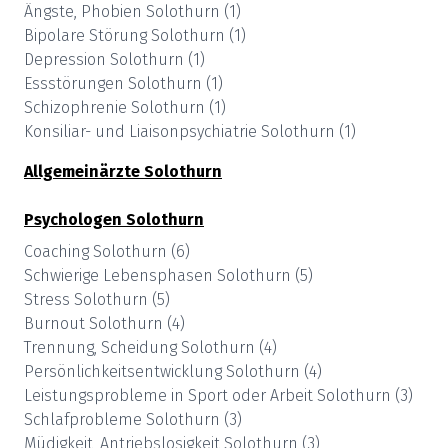
Ängste, Phobien
Solothurn
(
1
)
Bipolare Störung
Solothurn
(
1
)
Depression
Solothurn
(
1
)
Essstörungen
Solothurn
(
1
)
Schizophrenie
Solothurn
(
1
)
Konsiliar- und Liaisonpsychiatrie
Solothurn
(
1
)
Allgemeinärzte
Solothurn
Psychologen
Solothurn
Coaching
Solothurn
(
6
)
Schwierige Lebensphasen
Solothurn
(
5
)
Stress
Solothurn
(
5
)
Burnout
Solothurn
(
4
)
Trennung, Scheidung
Solothurn
(
4
)
Persönlichkeitsentwicklung
Solothurn
(
4
)
Leistungsprobleme in Sport oder Arbeit
Solothurn
(
3
)
Schlafprobleme
Solothurn
(
3
)
Müdigkeit, Antriebslosigkeit
Solothurn
(
3
)