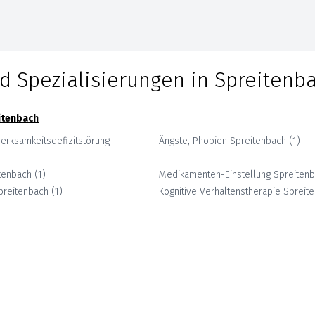
d Spezialisierungen in
Spreitenb
itenbach
erksamkeitsdefizitstörung
Ängste, Phobien
Spreitenbach
(
1
)
tenbach
(
1
)
Medikamenten-Einstellung
Spreiten
preitenbach
(
1
)
Kognitive Verhaltenstherapie
Spreit