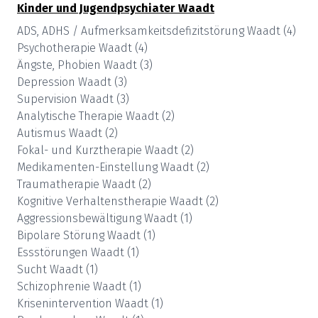
Kinder und Jugendpsychiater
Waadt
ADS, ADHS / Aufmerksamkeitsdefizitstörung
Waadt
(
4
)
Psychotherapie
Waadt
(
4
)
Ängste, Phobien
Waadt
(
3
)
Depression
Waadt
(
3
)
Supervision
Waadt
(
3
)
Analytische Therapie
Waadt
(
2
)
Autismus
Waadt
(
2
)
Fokal- und Kurztherapie
Waadt
(
2
)
Medikamenten-Einstellung
Waadt
(
2
)
Traumatherapie
Waadt
(
2
)
Kognitive Verhaltenstherapie
Waadt
(
2
)
Aggressionsbewältigung
Waadt
(
1
)
Bipolare Störung
Waadt
(
1
)
Essstörungen
Waadt
(
1
)
Sucht
Waadt
(
1
)
Schizophrenie
Waadt
(
1
)
Krisenintervention
Waadt
(
1
)