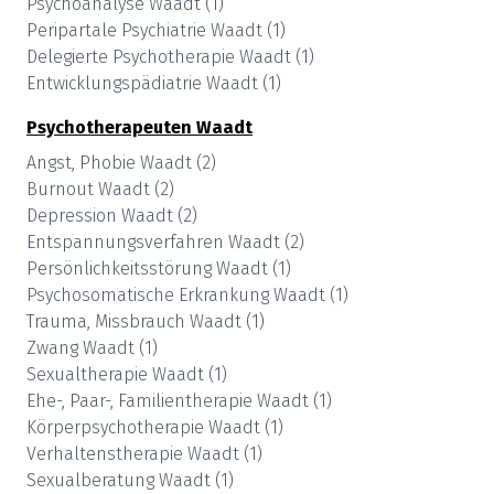
Psychoanalyse
Waadt
(
1
)
Peripartale Psychiatrie
Waadt
(
1
)
Delegierte Psychotherapie
Waadt
(
1
)
Entwicklungspädiatrie
Waadt
(
1
)
Psychotherapeuten
Waadt
Angst, Phobie
Waadt
(
2
)
Burnout
Waadt
(
2
)
Depression
Waadt
(
2
)
Entspannungsverfahren
Waadt
(
2
)
Persönlichkeitsstörung
Waadt
(
1
)
Psychosomatische Erkrankung
Waadt
(
1
)
Trauma, Missbrauch
Waadt
(
1
)
Zwang
Waadt
(
1
)
Sexualtherapie
Waadt
(
1
)
Ehe-, Paar-, Familientherapie
Waadt
(
1
)
Körperpsychotherapie
Waadt
(
1
)
Verhaltenstherapie
Waadt
(
1
)
Sexualberatung
Waadt
(
1
)