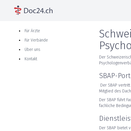
Schwei
Für Ärzte
Für Verbände
Psycho
Über uns
Der Schweizerisch
Kontakt
Psychologenverbä
SBAP-Port
Der SBAP vertrit
Mitglied des Dach
Der SBAP führt Fa
fachliche Beding
Dienstlei
Der SBAP bietet v