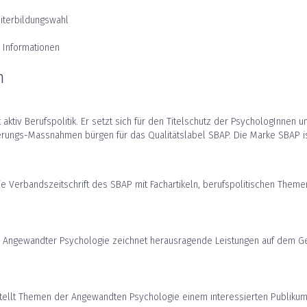
iterbildungswahl
n
e Informationen
n
 aktiv Berufspolitik. Er setzt sich für den Titelschutz der PsychologInne
erungs-Massnahmen bürgen für das Qualitätslabel SBAP. Die Marke SBAP is
ie Verbandszeitschrift des SBAP mit Fachartikeln, berufspolitischen Th
n Angewandter Psychologie zeichnet herausragende Leistungen auf dem G
ellt Themen der Angewandten Psychologie einem interessierten Publikum v