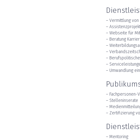
Dienstlei
– Vermittlung von
– Assistenzproje
– Webseite für Mi
– Beratung Karrie
– Weiterbildungs
– Verbandszeitsch
– Berufspolitisch
– Serviceleistung
– Umwandlung ein
Publikums
– Fachpersonen-V
– Stelleninserate
– Medienmitteilu
– Zertifizierung v
Dienstlei
– Mentoring