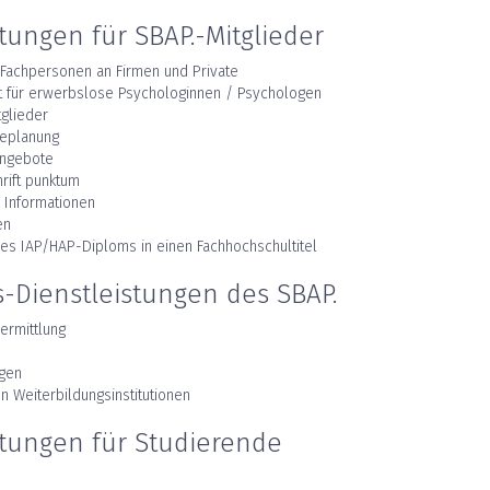
stungen für SBAP.-Mitglieder
 Fachpersonen an Firmen und Private
kt für erwerbslose Psychologinnen / Psychologen
tglieder
replanung
angebote
rift punktum
e Informationen
en
es IAP/HAP-Diploms in einen Fachhochschultitel
-Dienstleistungen des SBAP.
ermittlung
ngen
on Weiterbildungsinstitutionen
stungen für Studierende