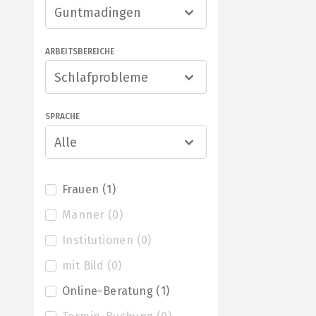
Guntmadingen
ARBEITSBEREICHE
Schlafprobleme
SPRACHE
Alle
Frauen
(
1
)
Männer
(
0
)
Institutionen
(
0
)
mit Bild
(
0
)
Online-Beratung
(
1
)