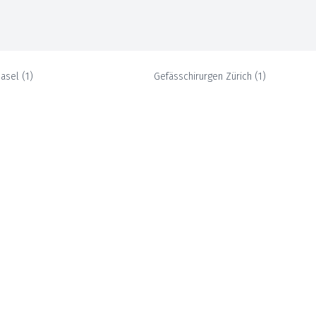
Basel
(
1
)
Gefässchirurgen
Zürich
(
1
)