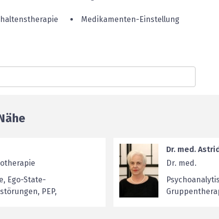
rhaltenstherapie
Medikamenten-Einstellung
 Nähe
Dr. med. Astri
hotherapie
Dr. med.
, Ego-State-
Psychoanalyti
störungen, PEP,
Gruppentherapi