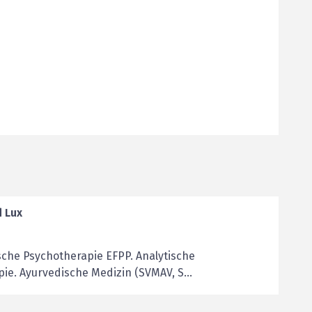
d Lux
sche Psychotherapie EFPP. Analytische
e. Ayurvedische Medizin (SVMAV, S...