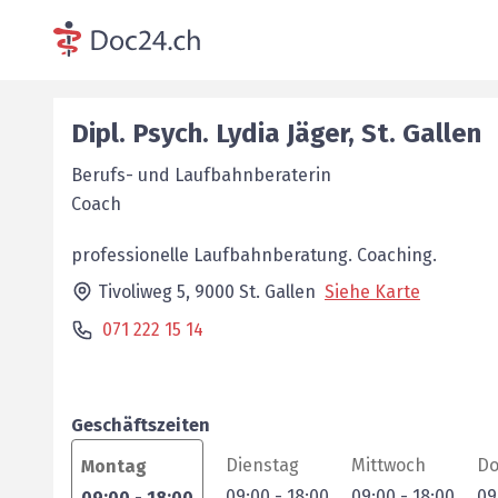
Dipl. Psych.
Lydia
Jäger
,
St. Gallen
Berufs- und Laufbahnberaterin
Coach
professionelle Laufbahnberatung. Coaching.
Tivoliweg 5,
9000
St. Gallen
Siehe Karte
071 222 15 14
Geschäftszeiten
Dienstag
Mittwoch
Do
Montag
09:00
-
18:00
09:00
-
18:00
09
09:00
-
18:00