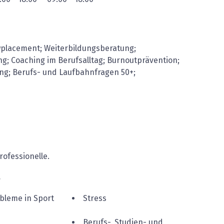
placement; Weiterbildungsberatung;
; Coaching im Berufsalltag; Burnoutprävention;
ng; Berufs- und Laufbahnfragen 50+;
professionelle.
r
bleme in Sport
Stress
Berufs-, Studien- und