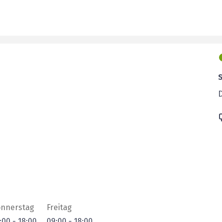
nnerstag
Freitag
:00
-
18:00
09:00
-
18:00