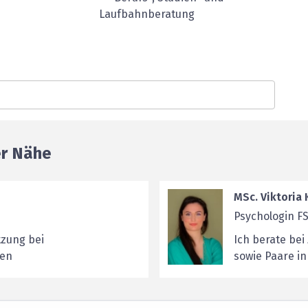
Laufbahnberatung
er Nähe
MSc. Viktoria 
Psychologin F
tzung bei
Ich berate bei
gen
sowie Paare i