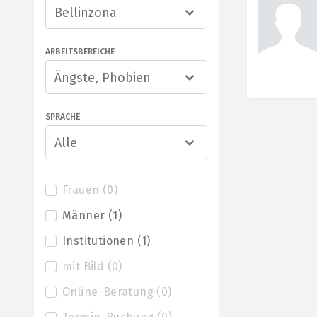
Bellinzona
ARBEITSBEREICHE
Ängste, Phobien
SPRACHE
Alle
Frauen
(
0
)
Männer
(
1
)
Institutionen
(
1
)
mit Bild
(
0
)
Online-Beratung
(
0
)