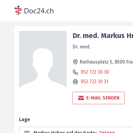
Dr. med.
Markus
H
Dr. med.
Rathausplatz 5,
8500
Fr
052 722 30 30
052 722 30 31
E-MAIL SENDEN
Lage
Markus Huber auf der Karte
:
Zeigen