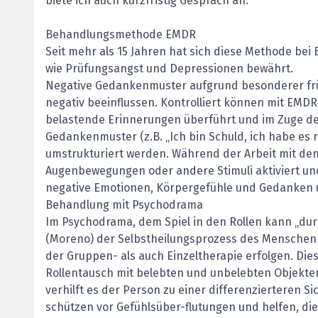
biete ich auch kurzfristig Gespräch an.
Behandlungsmethode EMDR
Seit mehr als 15 Jahren hat sich diese Methode be
wie Prüfungsangst und Depressionen bewährt.
Negative Gedankenmuster aufgrund besonderer frü
negativ beeinflussen. Kontrolliert können mit EMDR
belastende Erinnerungen überführt und im Zuge der
Gedankenmuster (z.B. „Ich bin Schuld, ich habe es
umstrukturiert werden. Während der Arbeit mit de
Augenbewegungen oder andere Stimuli aktiviert un
negative Emotionen, Körpergefühle und Gedanken
Behandlung mit Psychodrama
Im Psychodrama, dem Spiel in den Rollen kann „dur
(Moreno) der Selbstheilungsprozess des Menschen i
der Gruppen- als auch Einzeltherapie erfolgen. Dies
Rollentausch mit belebten und unbelebten Objekten
verhilft es der Person zu einer differenzierteren 
schützen vor Gefühlsüber-flutungen und helfen, die