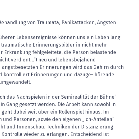
i Behandlung von Traumata, Panikattacken, Ängsten
herer Lebensereignisse können uns ein Leben lang
 traumatische Erinnerungsbilder in nicht mehr
 Erkrankung fehlgeleitete, die Person belastende
 nicht verdient…“) neu und lebensbejahend
n angstbesetzten Erinnerungen wird das Gehirn durch
d kontrolliert Erinnerungen und dazuge- hörende
 umgewandelt.
ch das Nachspielen in der Semirealität der Bühne“
n Gang gesetzt werden. Die Arbeit kann sowohl in
 geht dabei weit über ein Rollenspiel hinaus. Im
 und Personen, sowie den eigenen „Ich-Anteilen“
Sicht und Innenschau. Techniken der Distanzierung
 Kontrolle wieder zu erlangen. Entscheidend ist