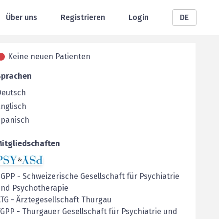
Über uns
Registrieren
Login
DE
Keine neuen Patienten
Sprachen
Deutsch
nglisch
Spanisch
Mitgliedschaften
SGPP
-
Schweizerische Gesellschaft für Psychiatrie
und Psychotherapie
ÄTG
-
Ärztegesellschaft Thurgau
TGPP
-
Thurgauer Gesellschaft für Psychiatrie und