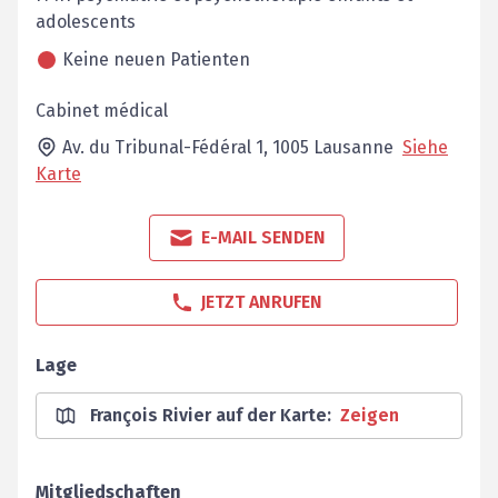
adolescents
Keine neuen Patienten
Cabinet médical
Av. du Tribunal-Fédéral 1,
1005
Lausanne
Siehe
Karte
E-MAIL SENDEN
JETZT ANRUFEN
Lage
François Rivier auf der Karte
:
Zeigen
Mitgliedschaften