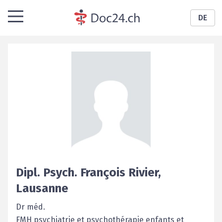
DE
Dipl. Psych.
François
Rivier
,
Lausanne
Dr méd.
FMH psychiatrie et psychothérapie enfants et