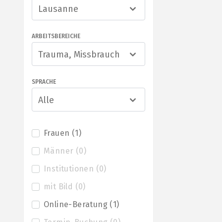
Lausanne
ARBEITSBEREICHE
Trauma, Missbrauch
SPRACHE
Alle
Frauen
(
1
)
Männer
(
0
)
Institutionen
(
0
)
mit Bild
(
0
)
Online-Beratung
(
1
)