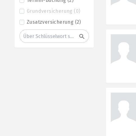
Termin-Buchung
(
2
)
Grundversicherung
(
0
)
Zusatzversicherung
(
2
)