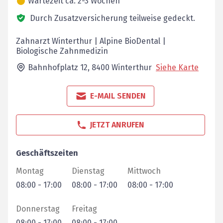
Wartezeit ca. 2-3 Wochen
Durch Zusatzversicherung teilweise gedeckt.
Zahnarzt Winterthur | Alpine BioDental |
Biologische Zahnmedizin
Bahnhofplatz 12,
8400
Winterthur
Siehe Karte
E-MAIL SENDEN
JETZT ANRUFEN
Geschäftszeiten
Montag
Dienstag
Mittwoch
08:00
-
17:00
08:00
-
17:00
08:00
-
17:00
Donnerstag
Freitag
08:00
-
17:00
08:00
-
17:00