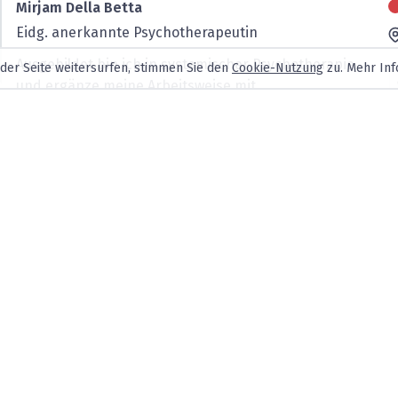
Mirjam Della Betta
Eidg. anerkannte Psychotherapeutin
Ausgebildet bin ich in systemischer Psychotherapie
 der Seite weitersurfen, stimmen Sie den
Cookie-Nutzung
zu. Mehr Inf
und ergänze meine Arbeitsweise mit
Entspannungste...
Dipl. Psych. Anna Adamiuk
Psychologin FSP
I want to co-create a world where seeking help is a
sign of strength, not a taboo.