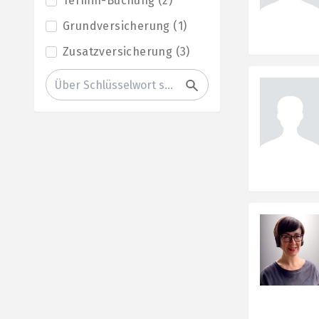
Termin-Buchung
(
2
)
Grundversicherung
(
1
)
Zusatzversicherung
(
3
)