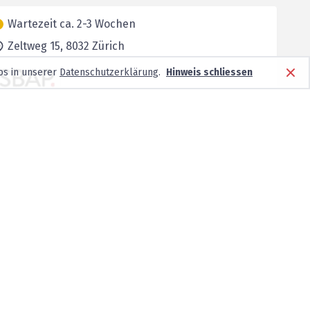
Wartezeit ca. 2-3 Wochen
Zeltweg 15,
8032
Zürich
os in unserer
Datenschutzerklärung
.
Hinweis schliessen
Wartezeit ca. 2-3 Wochen
General-Wille-Straße 21,
8002
Zürich
Wartezeit ca. 2-3 Wochen