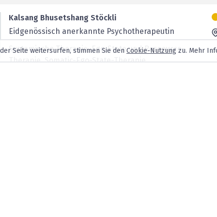
Kalsang Bhusetshang Stöckli
Eidgenössisch anerkannte Psychotherapeutin
Systemische Therapie, Ego-State und Ressource-
 der Seite weitersurfen, stimmen Sie den
Cookie-Nutzung
zu. Mehr Inf
Therapie, Somatic-Ego-State-Therapie,
Hypnotherapie
Lic. Phil. Olivia Wais
Eidg. anerkannte Psychotherapeutin
Marco Stocker