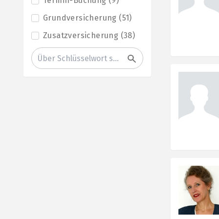
Termin-Buchung
(
9
)
Grundversicherung
(
51
)
Zusatzversicherung
(
38
)