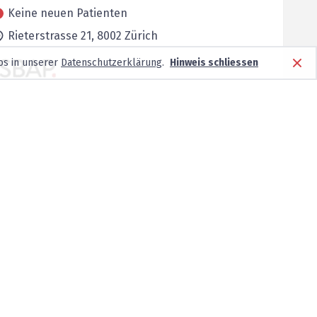
Keine neuen Patienten
Rieterstrasse 21,
8002
Zürich
os in unserer
Datenschutzerklärung
.
Hinweis schliessen
Keine neuen Patienten
Blumenweg 16,
8008
Zürich
Keine neuen Patienten
Winterthurerstrasse 143,
8057
Zürich