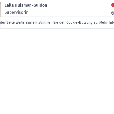
Laila Huisman-Guidon
Supervisorin
Psychotherapie und Supervision
 der Seite weitersurfen, stimmen Sie den
Cookie-Nutzung
zu. Mehr Inf
Dipl. Psych. Richard Winzeler
Eidg. anerkannter Psychotherapeut
Psychoanalytische und psychodynamische
Psychotherapie sowie Kinder- und
Jugendpsychotherapie bei Leb...
MSc. Anja Forster
eidg. anerkannte Psychotherapeutin