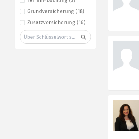
Termin-Buchung
(
5
)
Grundversicherung
(
18
)
Zusatzversicherung
(
16
)