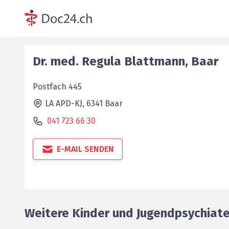
Dr. med.
Regula
Blattmann
,
Baar
Postfach 445
LA APD-KJ,
6341
Baar
041 723 66 30
E-MAIL SENDEN
Weitere Kinder und Jugendpsychiater