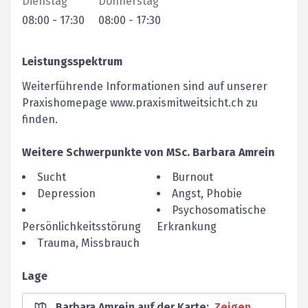
Dienstag
Donnerstag
08:00
-
17:30
08:00
-
17:30
Leistungsspektrum
Weiterführende Informationen sind auf unserer
Praxishomepage www.praxismitweitsicht.ch zu
finden.
Weitere Schwerpunkte von
MSc.
Barbara
Amrein
Sucht
Burnout
Depression
Angst, Phobie
Psychosomatische
Persönlichkeitsstörung
Erkrankung
Trauma, Missbrauch
Lage
Barbara Amrein auf der Karte
:
Zeigen